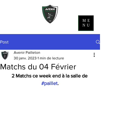
ME
NU
Post
Avenir Pailleton
30 janv. 2023
1 min de lecture
Matchs du 04 Février
2 Matchs ce week end à la salle de 
#paillet
.