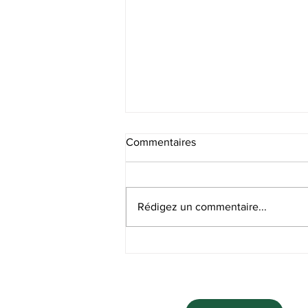
Commentaires
Recrutement SF
Rédigez un commentaire...