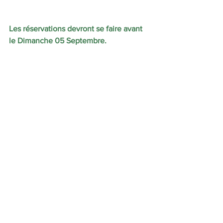
Les réservations devront se faire avant 
le Dimanche 05 Septembre.
Pour plus d’informations, vous pouvez 
joindre Léa par mail ou par téléphone : 
lea.vimeney@gmail.com
 ou 06 27 32 77 
37
CHERS LICENCIES, PARTENAIRES, 
SUPPORTERS ET BENEVOLES ON 
VOUS ATTENDS NOMBREUX POUR 
FÊTER COMME IL SE DOIT 
L’ANNIVERSAIRE DE NOTRE CLUB, 
VOTRE CLUB ! 