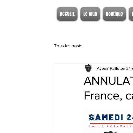
ACCUEIL
Le club
Boutique
Tous les posts
Avenir Pailleton
24 
ANNULATI
France, c