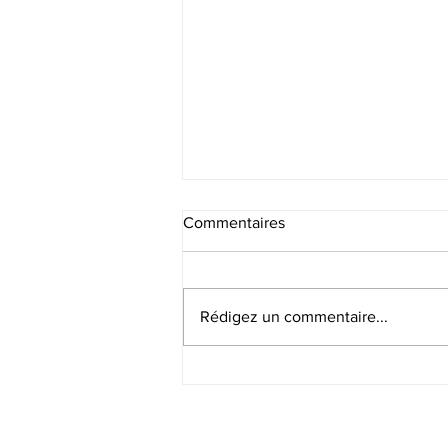
Commentaires
Recrutement SF
Rédigez un commentaire...