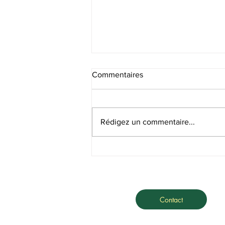
Commentaires
Recrutement SF
Rédigez un commentaire...
Contact