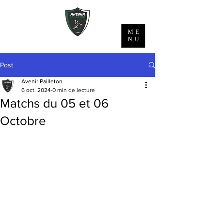
ME
NU
Post
Avenir Pailleton
6 oct. 2024
0 min de lecture
Matchs du 05 et 06
Octobre