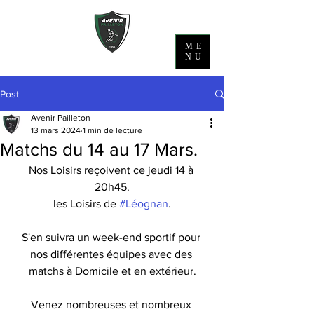
ME
NU
Post
Avenir Pailleton
13 mars 2024
1 min de lecture
Matchs du 14 au 17 Mars.
Nos Loisirs reçoivent ce jeudi 14 à 
20h45.
les Loisirs de 
#Léognan
.
S'en suivra un week-end sportif pour 
nos différentes équipes avec des 
matchs à Domicile et en extérieur.
Venez nombreuses et nombreux 