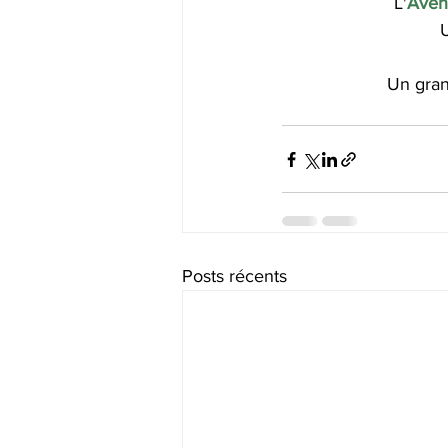
L'
Aveni
U
Un gran
Posts récents