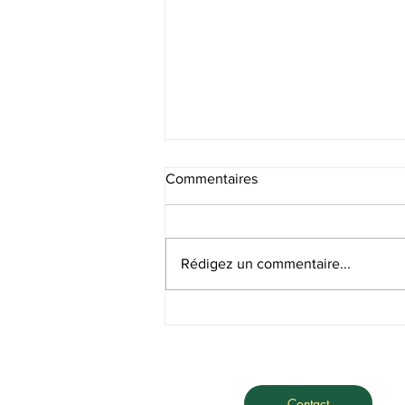
Commentaires
Recrutement SF
Rédigez un commentaire...
Contact