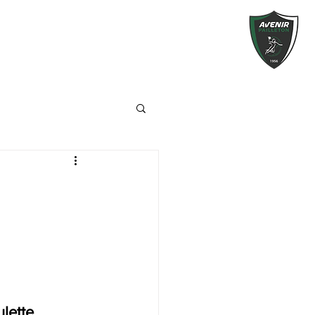
ulette
.