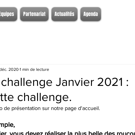
Equipes
Partenariat
Actualités
Agenda
déc. 2020
1 min de lecture
challenge Janvier 2021 :
te challenge.
 de présentation sur notre page d'accueil.
imple,
ier, vous devez réaliser la plus belle des rouco