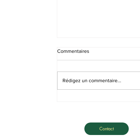
Commentaires
Recrutement SF
Rédigez un commentaire...
Contact