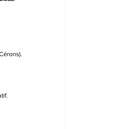
 Cérons).
if.