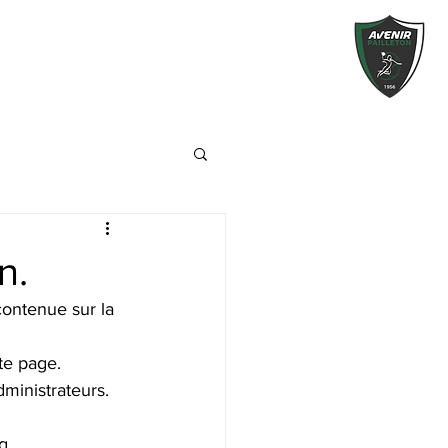
n.
ontenue sur la 
te page.
ministrateurs.
g.