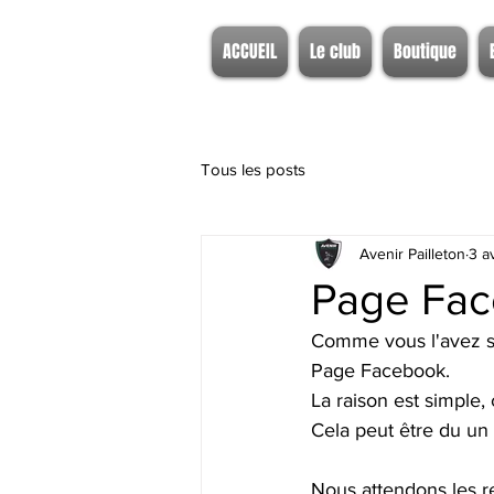
ACCUEIL
Le club
Boutique
Tous les posts
Avenir Pailleton
3 a
Page Face
Comme vous l'avez su
Page Facebook.
La raison est simple,
Cela peut être du un
Nous attendons les re