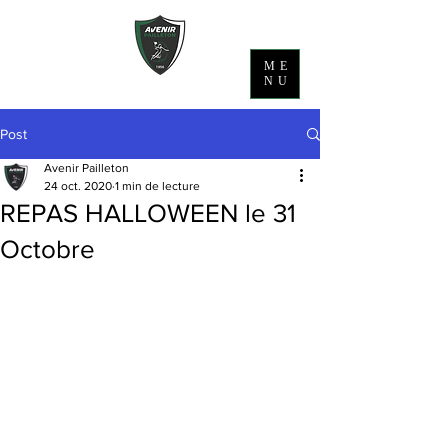
ME
NU
Post
Avenir Pailleton
24 oct. 2020
1 min de lecture
REPAS HALLOWEEN le 31
Octobre