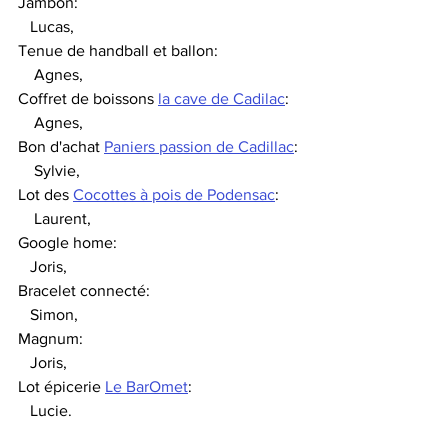
Jambon:                                                        
   Lucas,
Tenue de handball et ballon:                     
    Agnes,
Coffret de boissons 
la cave de Cadilac
:   
    Agnes,
Bon d'achat 
Paniers passion de Cadillac
: 
    Sylvie,
Lot des 
Cocottes à pois de Podensac
:     
    Laurent,
Google home:                                              
   Joris,
Bracelet connecté:                                      
   Simon,
Magnum:                                                      
   Joris,
Lot épicerie 
Le BarOmet
:                           
   Lucie.